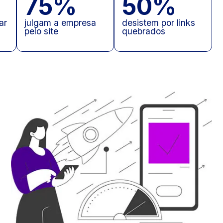
75%
50%
ar
julgam a empresa
desistem por links
pelo site
quebrados