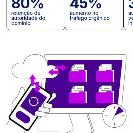
80%
45%
retenção de
aumento no
a
autoridade do
tráfego orgânico
v
domínio
i